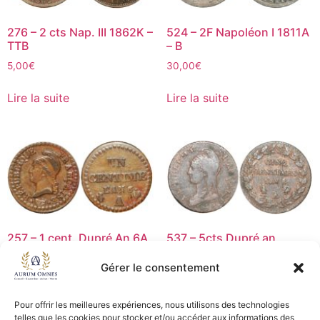
276 – 2 cts Nap. III 1862K –
524 – 2F Napoléon I 1811A
TTB
– B
5,00
€
30,00
€
Lire la suite
Lire la suite
257 – 1 cent. Dupré An 6A
537 – 5cts Dupré an
pt 6 53/50 – TB+
8/5A/B coq/vase – TTB
Gérer le consentement
25,00
€
119,00
€
Ajouter au panier
Ajouter au panier
Pour offrir les meilleures expériences, nous utilisons des technologies
telles que les cookies pour stocker et/ou accéder aux informations des