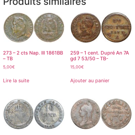
Produits similaires
273 – 2 cts Nap. III 1861BB
259 – 1 cent. Dupré An 7A
– TB
gd 7 53/50 – TB-
5,00
€
15,00
€
Lire la suite
Ajouter au panier