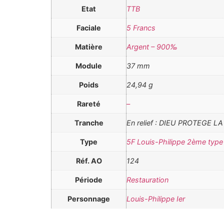
Etat
TTB
Faciale
5 Francs
Matière
Argent – 900‰
Module
37 mm
Poids
24,94 g
Rareté
–
Tranche
En relief : DIEU PROTEGE L
Type
5F Louis-Philippe 2ème typ
Réf. AO
124
Période
Restauration
Personnage
Louis-Philippe Ier