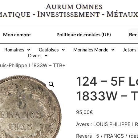
Aurum Omnes
atique - Investissement - Métaux
Mon compte
Politique de cookies (UE)
Romaines
Gauloises
Monnaies Monde
Jetons
Divers
uis-Philippe I 1833W – TTB+
124 – 5F L
1833W – 
95,00
€
Avers : LOUIS PHILIPPE I 
Revers : 5 / FRANCS / (dat