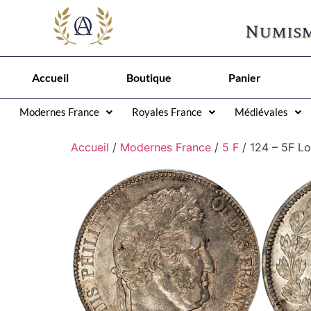
Numism
Accueil
Boutique
Panier
Modernes France
Royales France
Médiévales
Accueil
/
Modernes France
/
5 F
/ 124 – 5F Lo