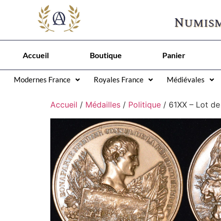
Numism
Accueil
Boutique
Panier
Modernes France
Royales France
Médiévales
Accueil
/
Médailles
/
Politique
/ 61XX – Lot de