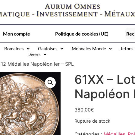
Aurum Omnes
atique - Investissement - Métaux
Mon compte
Politique de cookies (UE)
Romaines
Gauloises
Monnaies Monde
Jetons
Divers
 12 Médailles Napoléon Ier – SPL
61XX – Lot
Napoléon I
380,00
€
Rupture de stock
Catégories :
Médailles
,
Pol