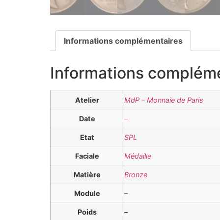
Informations complémentaires
Informations complém
Atelier
MdP – Monnaie de Paris
Date
–
Etat
SPL
Faciale
Médaille
Matière
Bronze
Module
–
Poids
–