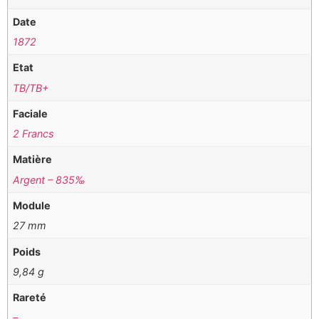
Date
1872
Etat
TB/TB+
Faciale
2 Francs
Matière
Argent – 835‰
Module
27 mm
Poids
9,84 g
Rareté
–