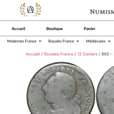
Numism
Accueil
Boutique
Panier
Modernes France
Royales France
Médiévales
Accueil
/
Royales France
/
12 Deniers
/ 865 – 