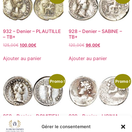
932 – Denier – PLAUTILLE
928 – Denier – SABINE –
– TB+
TB+
125,00
€
100,00
€
120,00
€
96,00
€
Ajouter au panier
Ajouter au panier
Promo !
Promo !
959 – Denier – DOMITIEN –
939 – Denier – LICINIA –
TTB
TB+
Gérer le consentement
75,00
€
60,00
€
100,00
€
80,00
€