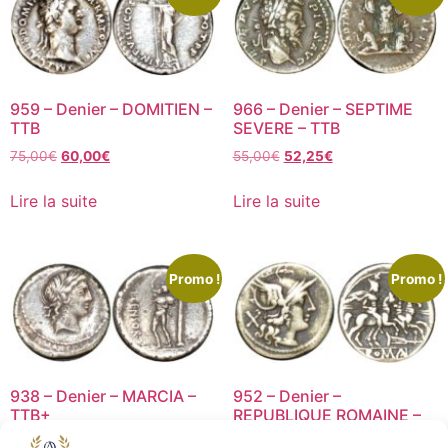
959 – Denier – DOMITIEN –
966 – Denier – SEPTIME
TTB
SEVERE – TTB
75,00
€
60,00
€
55,00
€
52,25
€
Lire la suite
Lire la suite
Promo !
Promo !
938 – Denier – MARCIA –
952 – Denier –
TTB+
REPUBLIQUE ROMAINE –
TB+
195,00
€
156,00
€