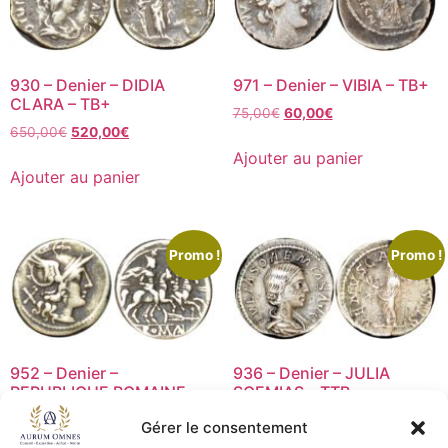
930 – Denier – DIDIA
971 – Denier – VIBIA – TB+
CLARA – TB+
75,00
€
60,00
€
650,00
€
520,00
€
Ajouter au panier
Ajouter au panier
Promo !
Promo !
952 – Denier –
936 – Denier – JULIA
REPUBLIQUE ROMAINE –
SOEMIAS – TTB
TB+
100,00
€
80,00
€
Gérer le consentement
125,00
€
100,00
€