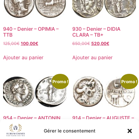
940 – Denier – OPIMIA –
930 – Denier – DIDIA
TTB
CLARA – TB+
125,00
€
100,00
€
650,00
€
520,00
€
Ajouter au panier
Ajouter au panier
Promo !
Promo !
954 – Denier – ANTONIN
914 – Denier – AUGUSTE –
LE PIEUX – TTB
TB+
Gérer le consentement
90,00
€
72,00
€
225,00
€
180,00
€