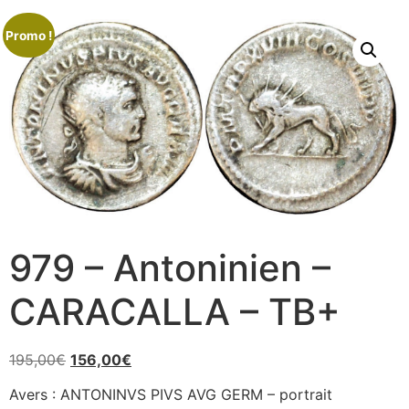
Promo !
979 – Antoninien –
CARACALLA – TB+
195,00
€
156,00
€
Avers : ANTONINVS PIVS AVG GERM – portrait