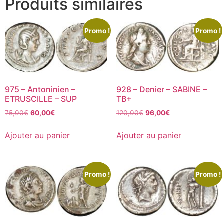
Produits similaires
Promo !
Promo !
975 – Antoninien –
928 – Denier – SABINE –
ETRUSCILLE – SUP
TB+
75,00
€
60,00
€
120,00
€
96,00
€
Ajouter au panier
Ajouter au panier
Promo !
Promo !