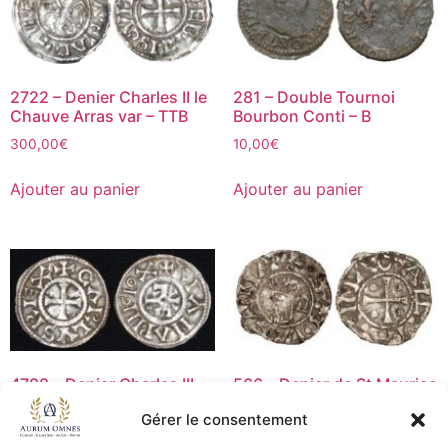
2722 – Denier Charles II le
281 – Double Tournoi
Chauve Arras var – TTB
Bourbon Conti – B
300,00
€
10,00
€
Ajouter au panier
Ajouter au panier
4788 – Denier Charles III
566 – Denier de St Maurice
RIANARIIPIOX – TTB+
– TB+/TTB
Gérer le consentement
525,00
€
30,00
€