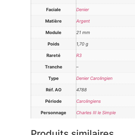
Faciale
Denier
Matière
Argent
Module
21 mm
Poids
1,70 g
Rareté
R3
Tranche
–
Type
Denier Carolingien
Réf. AO
4788
Période
Carolingiens
Personnage
Charles III le Simple
Produits similaires