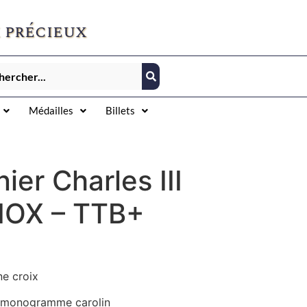
 précieux
Médailles
Billets
ier Charles III
IOX – TTB+
e croix
– monogramme carolin