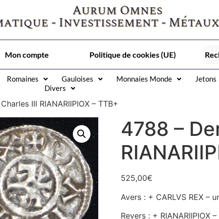
Aurum Omnes
atique - Investissement - Métaux
Mon compte
Politique de cookies (UE)
Romaines
Gauloises
Monnaies Monde
Jetons
Divers
Charles III RIANARIIPIOX – TTB+
4788 – Den
RIANARIIP
525,00
€
Avers : + CARLVS REX – un
Revers : + RIANARIIPIOX 