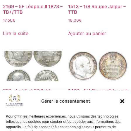
2169 – 5F Léopold II 1873 –
1513 – 1/8 Roupie Jaïpur –
TB+/TTB
TTB
17,50
€
10,00
€
Lire la suite
Ajouter au panier
816 – Lot 5 et 10 Soldi
1497 – 1/4 Roupie Edouard
1814 et 1812 M – TB+
VII 1906 – TB+
Gérer le consentement
25,00
€
15,00
€
Pour offrir les meilleures expériences, nous utilisons des technologies
Lire la suite
Ajouter au panier
telles que les cookies pour stocker et/ou accéder aux informations des
appareils. Le fait de consentir à ces technologies nous permettra de