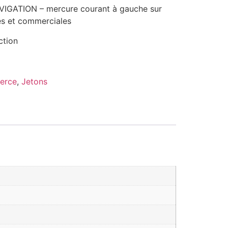
IGATION – mercure courant à gauche sur
les et commerciales
ction
erce
,
Jetons