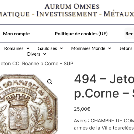
Aurum Omnes
atique - Investissement - Métaux
Mon compte
Politique de cookies (UE)
Romaines
Gauloises
Monnaies Monde
Jetons
Divers
Jeton CCI Roanne p.Corne – SUP
494 – Jet
p.Corne –
25,00
€
Avers : CHAMBRE DE COM
armes de la Ville tourelée