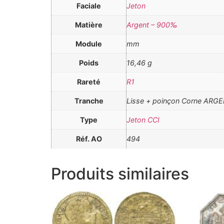
Faciale
Jeton
Matière
Argent – 900‰
Module
mm
Poids
16,46 g
Rareté
R1
Tranche
Lisse + poinçon Corne ARG
Type
Jeton CCI
Réf. AO
494
Produits similaires