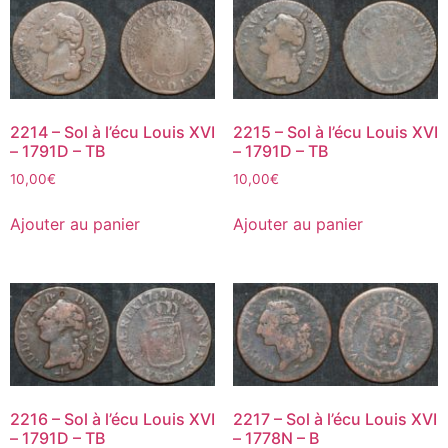
2214 – Sol à l’écu Louis XVI
2215 – Sol à l’écu Louis XVI
– 1791D – TB
– 1791D – TB
10,00
€
10,00
€
Ajouter au panier
Ajouter au panier
2216 – Sol à l’écu Louis XVI
2217 – Sol à l’écu Louis XVI
– 1791D – TB
– 1778N – B