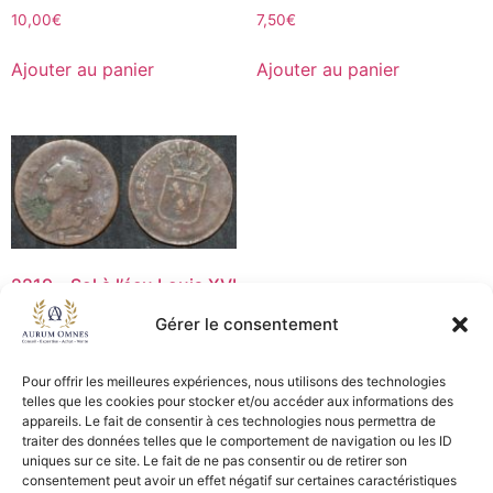
10,00
€
7,50
€
Ajouter au panier
Ajouter au panier
2219 – Sol à l’écu Louis XVI
– 1787K – B+
Gérer le consentement
7,50
€
Pour offrir les meilleures expériences, nous utilisons des technologies
Ajouter au panier
telles que les cookies pour stocker et/ou accéder aux informations des
appareils. Le fait de consentir à ces technologies nous permettra de
traiter des données telles que le comportement de navigation ou les ID
uniques sur ce site. Le fait de ne pas consentir ou de retirer son
consentement peut avoir un effet négatif sur certaines caractéristiques
CGV - CGL