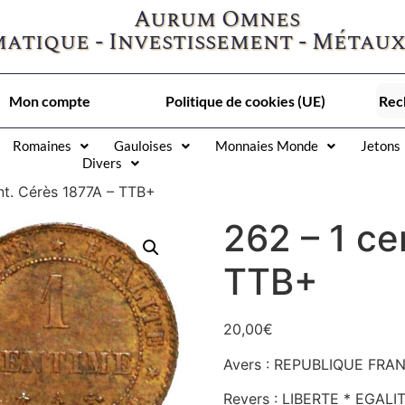
Aurum Omnes
atique - Investissement - Métaux
Mon compte
Politique de cookies (UE)
Romaines
Gauloises
Monnaies Monde
Jetons
Divers
nt. Cérès 1877A – TTB+
262 – 1 ce
TTB+
20,00
€
Avers : REPUBLIQUE FRANÇ
Revers : LIBERTE * EGALIT