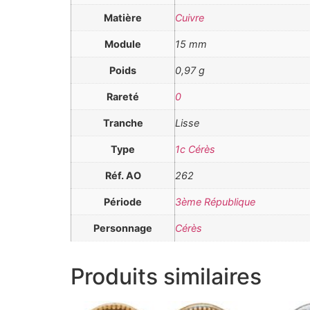
Matière
Cuivre
Module
15 mm
Poids
0,97 g
Rareté
0
Tranche
Lisse
Type
1c Cérès
Réf. AO
262
Période
3ème République
Personnage
Cérès
Produits similaires