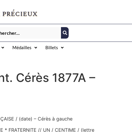
 précieux
Médailles
Billets
nt. Cérès 1877A –
AISE / (date) – Cérès à gauche
E * FRATERNITE // UN / CENTIME / (lettre