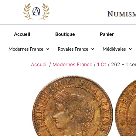
Numism
Accueil
Boutique
Panier
Modernes France
Royales France
Médiévales
Accueil
/
Modernes France
/
1 Ct
/ 262 – 1 ce