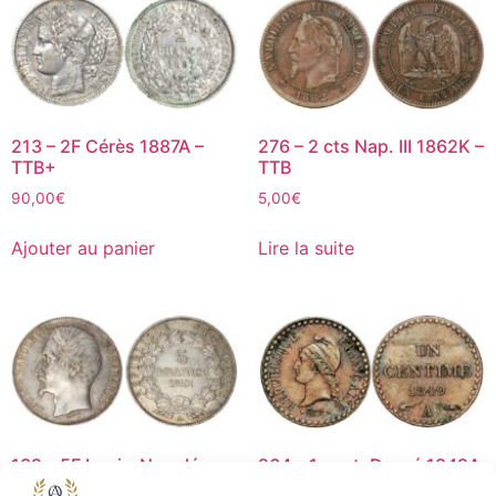
213 – 2F Cérès 1887A –
276 – 2 cts Nap. III 1862K –
TTB+
TTB
90,00
€
5,00
€
Ajouter au panier
Lire la suite
132 – 5F Louis-Napoléon
264 – 1 cent. Dupré 1849A
1852A T2 – TTB+
– TTB+