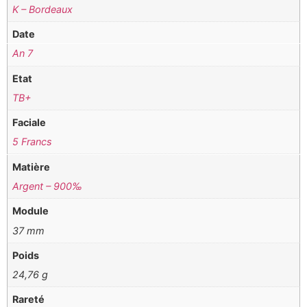
K – Bordeaux
Date
An 7
Etat
TB+
Faciale
5 Francs
Matière
Argent – 900‰
Module
37 mm
Poids
24,76 g
Rareté