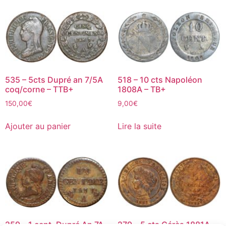
535 – 5cts Dupré an 7/5A
518 – 10 cts Napoléon
coq/corne – TTB+
1808A – TB+
150,00
€
9,00
€
Ajouter au panier
Lire la suite
259 – 1 cent. Dupré An 7A
279 – 5 cts Cérès 1881A –