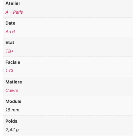
Atelier
A – Paris
Date
An 6
Etat
TB+
Faciale
1 Ct
Matière
Cuivre
Module
18 mm
Poids
2,42 g