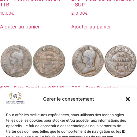
TTB
– SUP
10,00
€
210,00
€
Ajouter au panier
Ajouter au panier
537 – 5cts Dupré an 8/5A/B
536 – 5cts Dupré an
coq/vase – TTB
8/5BB/A g./corne – TB
Gérer le consentement
119,00
€
99,00
€
Pour offrir les meilleures expériences, nous utilisons des technologies
Ajouter au panier
Ajouter au panier
telles que les cookies pour stocker et/ou accéder aux informations des
appareils. Le fait de consentir à ces technologies nous permettra de
traiter des données telles que le comportement de navigation ou les ID
uniques sur ce site. Le fait de ne pas consentir ou de retirer son