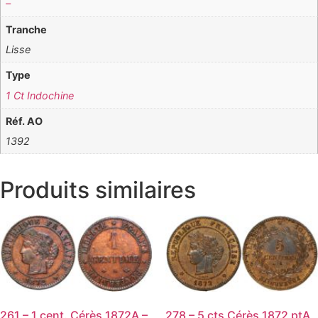
–
Tranche
Lisse
Type
1 Ct Indochine
Réf. AO
1392
Produits similaires
261 – 1 cent. Cérès 1872A –
278 – 5 cts Cérès 1872 ptA