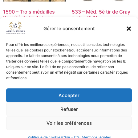
1590 – Trois médailles
533 – Méd. 5è tir de Gray
Société de tir de Lyon –
p.ab – SUP
TTB
45,00
€
Gérer le consentement
38,50
€
Lire la suite
Pour offrir les meilleures expériences, nous utilisons des technologies
Lire la suite
telles que les cookies pour stocker et/ou accéder aux informations des
appareils. Le fait de consentir à ces technologies nous permettra de
traiter des données telles que le comportement de navigation ou les ID
uniques sur ce site. Le fait de ne pas consentir ou de retirer son
consentement peut avoir un effet négatif sur certaines caractéristiques
CGV - CGL
et fonctions.
Crédits et mentions légales
Accepter
Copyright © 2026 Aurum Omnes
Refuser
Voir les préférences
Politique de cookies
CGV – CGL
Mentions légales