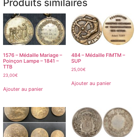
Produits similaires
1576 – Médaille Mariage –
484 – Médaille FIMTM –
Poinçon Lampe – 1841 –
SUP
TTB
25,00
€
23,00
€
Ajouter au panier
Ajouter au panier