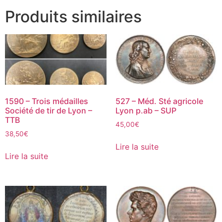
Produits similaires
1590 – Trois médailles
527 – Méd. Sté agricole
Société de tir de Lyon –
Lyon p.ab – SUP
TTB
45,00
€
38,50
€
Lire la suite
Lire la suite