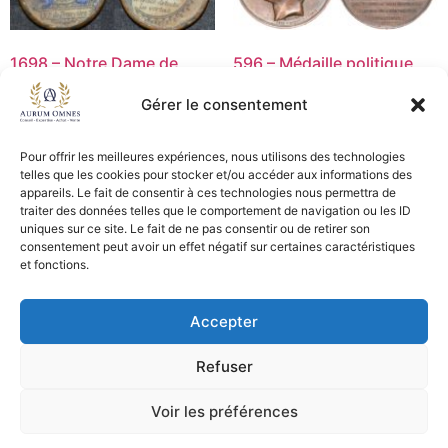
1698 – Notre Dame de
596 – Médaille politique
Fourvière – TB+
1830 E. ROGAT – TB+
Gérer le consentement
18,50
€
30,00
€
Ajouter au panier
Ajouter au panier
Pour offrir les meilleures expériences, nous utilisons des technologies
telles que les cookies pour stocker et/ou accéder aux informations des
appareils. Le fait de consentir à ces technologies nous permettra de
traiter des données telles que le comportement de navigation ou les ID
uniques sur ce site. Le fait de ne pas consentir ou de retirer son
CGV - CGL
consentement peut avoir un effet négatif sur certaines caractéristiques
et fonctions.
Crédits et mentions légales
Accepter
Copyright © 2026 Aurum Omnes
Refuser
Voir les préférences