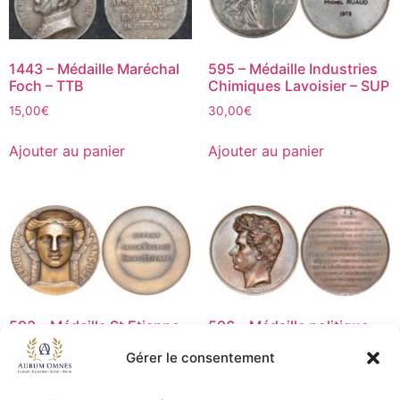
1443 – Médaille Maréchal
595 – Médaille Industries
Foch – TTB
Chimiques Lavoisier – SUP
15,00
€
30,00
€
Ajouter au panier
Ajouter au panier
593 – Médaille St Etienne
596 – Médaille politique
J. Vernon – SUP
1830 E. ROGAT – TB+
Gérer le consentement
30,00
€
30,00
€