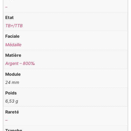
–
Etat
TB+/TTB
Faciale
Médaille
Matière
Argent – 800‰
Module
24 mm
Poids
6,53 g
Rareté
–
Tranche