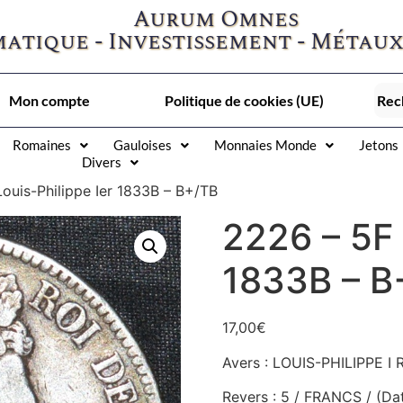
Aurum Omnes
atique - Investissement - Métaux
Mon compte
Politique de cookies (UE)
Romaines
Gauloises
Monnaies Monde
Jetons
Divers
ouis-Philippe Ier 1833B – B+/TB
2226 – 5F 
1833B – B
17,00
€
Avers : LOUIS-PHILIPPE I 
Revers : 5 / FRANCS / (Da