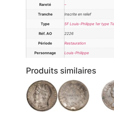
Rareté
–
Tranche
Inscrite en relief
Type
5F Louis-Philippe 1er type Tio
Réf. AO
2226
Période
Restauration
Personnage
Louis-Philippe
Produits similaires