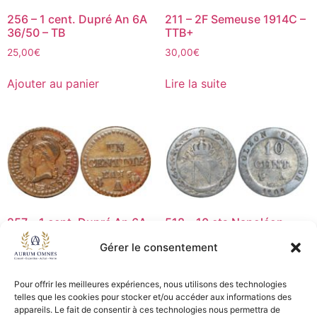
256 – 1 cent. Dupré An 6A
211 – 2F Semeuse 1914C –
36/50 – TB
TTB+
25,00
€
30,00
€
Ajouter au panier
Lire la suite
257 – 1 cent. Dupré An 6A
518 – 10 cts Napoléon
pt 6 53/50 – TB+
1808A – TB+
Gérer le consentement
25,00
€
9,00
€
Pour offrir les meilleures expériences, nous utilisons des technologies
Ajouter au panier
Lire la suite
telles que les cookies pour stocker et/ou accéder aux informations des
appareils. Le fait de consentir à ces technologies nous permettra de