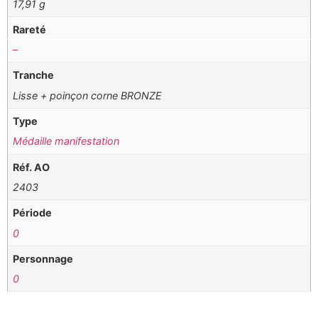
17,91 g
Rareté
–
Tranche
Lisse + poinçon corne BRONZE
Type
Médaille manifestation
Réf. AO
2403
Période
0
Personnage
0