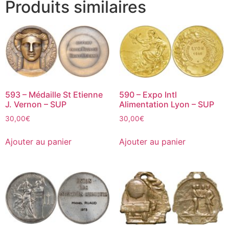
Produits similaires
593 – Médaille St Etienne
590 – Expo Intl
J. Vernon – SUP
Alimentation Lyon – SUP
30,00
€
30,00
€
Ajouter au panier
Ajouter au panier