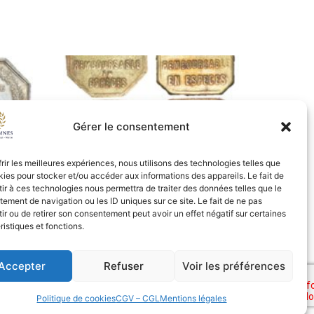
Gérer le consentement
frir les meilleures expériences, nous utilisons des technologies telles que
on –
1390 – Lot de 2 jetons de
kies pour stocker et/ou accéder aux informations des appareils. Le fait de
transport – Lyon – TB+/TTB
ir à ces technologies nous permettra de traiter des données telles que le
15,00
€
ement de navigation ou les ID uniques sur ce site. Le fait de ne pas
ir ou de retirer son consentement peut avoir un effet négatif sur certaines
ristiques et fonctions.
Ajouter au panier
Accepter
Refuser
Voir les préférences
Politique de cookies
CGV – CGL
Mentions légales
nes