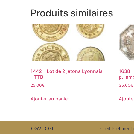
Produits similaires
1442 – Lot de 2 jetons Lyonnais
1638 –
– TTB
p. lam
25,00
€
35,00
€
Ajouter au panier
Ajoute
CGV - CGL
Crédits et menti