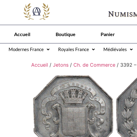
Numism
Accueil
Boutique
Panier
Modernes France
Royales France
Médiévales
Accueil
/
Jetons
/
Ch. de Commerce
/ 3392 –