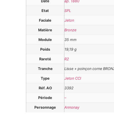
Date
ap. 1880
Etat
SPL
Faciale
Jeton
Matière
Bronze
Module
35 mm
Poids
19,19 g
Rareté
R2
Tranche
Lisse + poinçon corne BRON
Type
Jeton CCI
Réf. AO
3392
Période
–
Personnage
Annonay