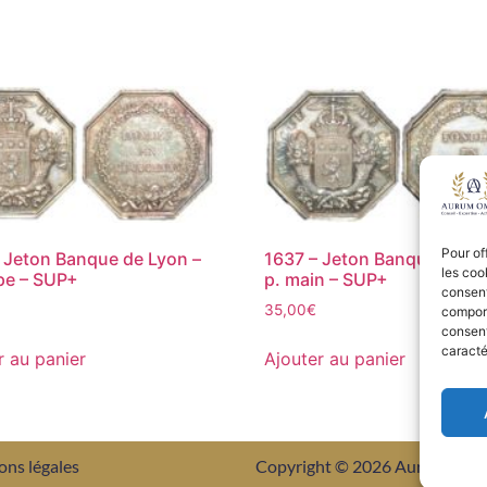
Pour of
 Jeton Banque de Lyon –
1637 – Jeton Banque de Ly
les coo
pe – SUP+
p. main – SUP+
consent
35,00
€
comport
consent
caracté
r au panier
Ajouter au panier
ons légales
Copyright © 2026 Aurum Om