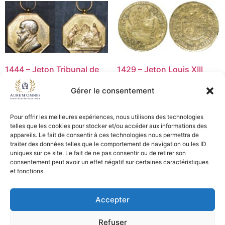
1444 – Jeton Tribunal de
1429 – Jeton Louis XIII
commerce de Paris – TTB
1616 – TB
Gérer le consentement
50,00
€
30,00
€
Ajouter au panier
Ajouter au panier
Pour offrir les meilleures expériences, nous utilisons des technologies
telles que les cookies pour stocker et/ou accéder aux informations des
appareils. Le fait de consentir à ces technologies nous permettra de
traiter des données telles que le comportement de navigation ou les ID
uniques sur ce site. Le fait de ne pas consentir ou de retirer son
CGV - CGL
consentement peut avoir un effet négatif sur certaines caractéristiques
et fonctions.
Crédits et mentions légales
Accepter
Copyright © 2026 Aurum Omnes
Refuser