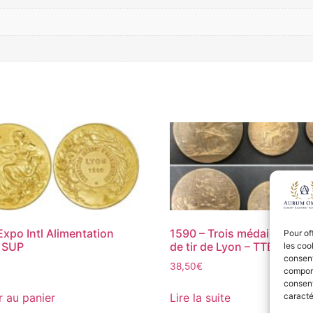
Expo Intl Alimentation
1590 – Trois médailles Soc
Pour of
 SUP
de tir de Lyon – TTB
les coo
consent
38,50
€
comport
consent
r au panier
Lire la suite
caracté