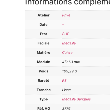
Informations complém
Atelier
Privé
Date
–
Etat
SUP
Faciale
Médaille
Matière
Cuivre
Module
47×63 mm
Poids
109,29 g
Rareté
R3
Tranche
Lisse
Type
Médaille Banques
Réf. AO
3776