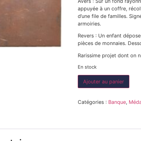
Avers : Sur un fond rayonna
appuyée à un coffre, récolt
d’une file de familles. Si
armoiries.
Revers : Un enfant dépose 
pièces de monnaies. Dessou
Rarissime projet dont on ne
En stock
Ajouter au panier
Catégories :
Banque
,
Méda