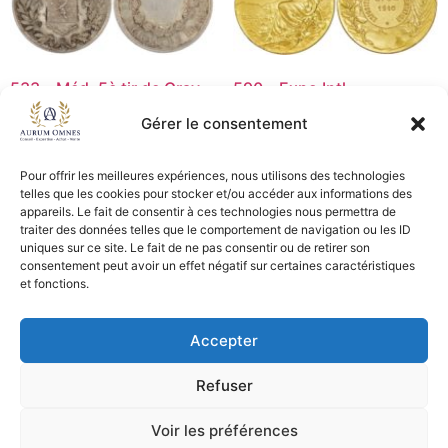
533 – Méd. 5è tir de Gray
590 – Expo Intl
p.ab – SUP
Alimentation Lyon – SUP
Gérer le consentement
45,00
€
30,00
€
Pour offrir les meilleures expériences, nous utilisons des technologies
Lire la suite
Ajouter au panier
telles que les cookies pour stocker et/ou accéder aux informations des
appareils. Le fait de consentir à ces technologies nous permettra de
traiter des données telles que le comportement de navigation ou les ID
uniques sur ce site. Le fait de ne pas consentir ou de retirer son
consentement peut avoir un effet négatif sur certaines caractéristiques
CGV - CGL
et fonctions.
Crédits et mentions légales
Accepter
Copyright © 2026 Aurum Omnes
Refuser
Voir les préférences