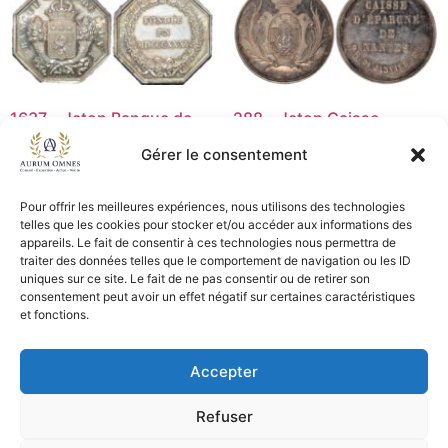
1637 – Jeton Banque de
288 – Jeton Caisse
Lyon – p. main – SUP+
épargne Nantes p.A – SUP
Gérer le consentement
35,00
€
25,00
€
Pour offrir les meilleures expériences, nous utilisons des technologies
Ajouter au panier
Lire la suite
telles que les cookies pour stocker et/ou accéder aux informations des
appareils. Le fait de consentir à ces technologies nous permettra de
traiter des données telles que le comportement de navigation ou les ID
uniques sur ce site. Le fait de ne pas consentir ou de retirer son
consentement peut avoir un effet négatif sur certaines caractéristiques
CGV - CGL
et fonctions.
Crédits et mentions légales
Accepter
Copyright © 2026 Aurum Omnes
Refuser