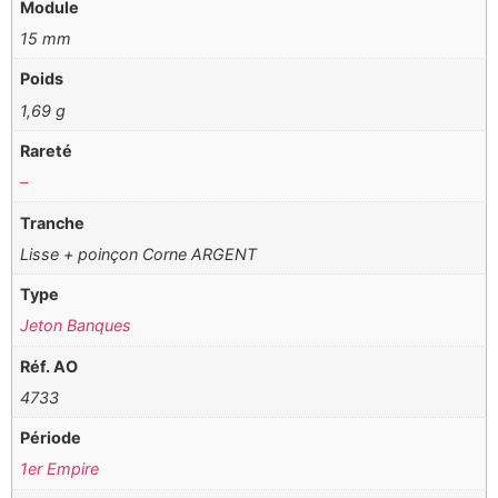
Module
15 mm
Poids
1,69 g
Rareté
–
Tranche
Lisse + poinçon Corne ARGENT
Type
Jeton Banques
Réf. AO
4733
Période
1er Empire