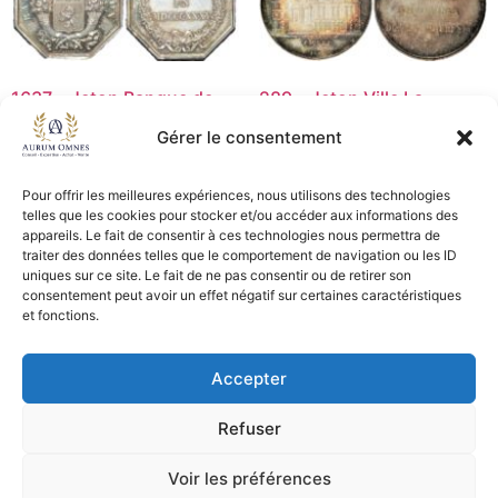
1637 – Jeton Banque de
289 – Jeton Ville La
Lyon – p. main – SUP+
Rochelle – SPL
Gérer le consentement
35,00
€
35,00
€
Pour offrir les meilleures expériences, nous utilisons des technologies
Ajouter au panier
Lire la suite
telles que les cookies pour stocker et/ou accéder aux informations des
appareils. Le fait de consentir à ces technologies nous permettra de
traiter des données telles que le comportement de navigation ou les ID
uniques sur ce site. Le fait de ne pas consentir ou de retirer son
consentement peut avoir un effet négatif sur certaines caractéristiques
CGV - CGL
et fonctions.
Crédits et mentions légales
Accepter
Copyright © 2026 Aurum Omnes
Refuser
Voir les préférences