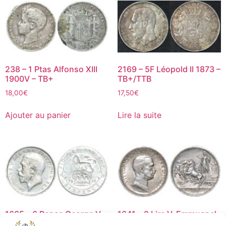
238 – 1 Ptas Alfonso XIII
2169 – 5F Léopold II 1873 –
1900V – TB+
TB+/TTB
18,00
€
17,50
€
Ajouter au panier
Lire la suite
1665 – 6 Pence George V –
1641 – 2 Lire V. Emmuanel
1916 – TB+/TTB
III – 1914 – TTB