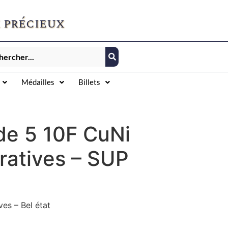
 précieux
Médailles
Billets
de 5 10F CuNi
atives – SUP
es – Bel état