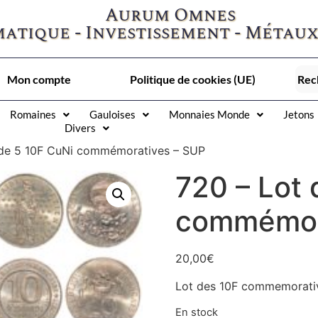
Aurum Omnes
atique - Investissement - Métaux
Mon compte
Politique de cookies (UE)
Romaines
Gauloises
Monnaies Monde
Jetons
Divers
 de 5 10F CuNi commémoratives – SUP
720 – Lot 
commémor
20,00
€
Lot des 10F commemorativ
En stock