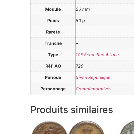
Module
26 mm
Poids
50 g
Rareté
–
Tranche
–
Type
10F 5ème République
Réf. AO
720
Période
5ème République
Personnage
Commémoratives
Produits similaires