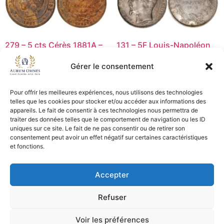
279 – 5 cts Cérès 1881A –
131 – 5F Louis-Napoléon
SUP
1852A T1 – SUP
Gérer le consentement
70,00
€
220,00
€
Ajouter au panier
Ajouter au panier
Pour offrir les meilleures expériences, nous utilisons des technologies
telles que les cookies pour stocker et/ou accéder aux informations des
appareils. Le fait de consentir à ces technologies nous permettra de
traiter des données telles que le comportement de navigation ou les ID
uniques sur ce site. Le fait de ne pas consentir ou de retirer son
CGV - CGL
consentement peut avoir un effet négatif sur certaines caractéristiques
et fonctions.
Crédits et mentions légales
Accepter
Copyright © 2026 Aurum Omnes
Refuser
Voir les préférences