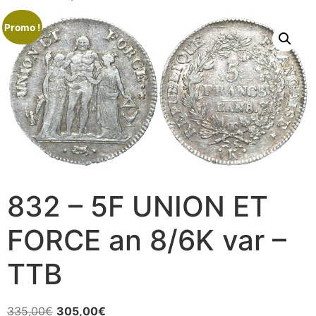
Promo !
832 – 5F UNION ET
FORCE an 8/6K var –
TTB
335,00
€
305,00
€