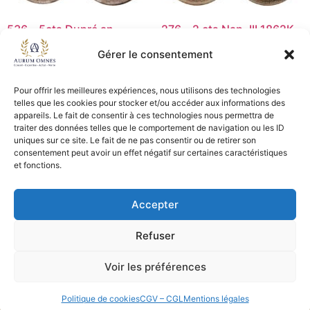
536 – 5cts Dupré an
276 – 2 cts Nap. III 1862K –
8/5BB/A g./corne – TB
TTB
Gérer le consentement
99,00
€
5,00
€
Pour offrir les meilleures expériences, nous utilisons des technologies
Ajouter au panier
Lire la suite
telles que les cookies pour stocker et/ou accéder aux informations des
appareils. Le fait de consentir à ces technologies nous permettra de
traiter des données telles que le comportement de navigation ou les ID
uniques sur ce site. Le fait de ne pas consentir ou de retirer son
consentement peut avoir un effet négatif sur certaines caractéristiques
CGV - CGL
et fonctions.
Crédits et mentions légales
Accepter
Copyright © 2026 Aurum Omnes
Refuser
Voir les préférences
Politique de cookies
CGV – CGL
Mentions légales