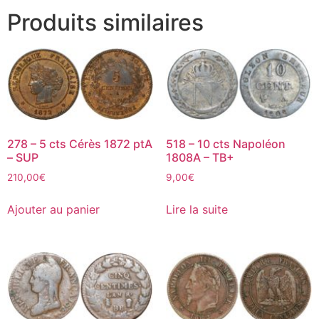
Produits similaires
278 – 5 cts Cérès 1872 ptA
518 – 10 cts Napoléon
– SUP
1808A – TB+
210,00
€
9,00
€
Ajouter au panier
Lire la suite