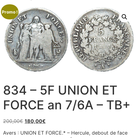
Promo !
834 – 5F UNION ET
FORCE an 7/6A – TB+
200,00
€
180,00
€
Avers : UNION ET FORCE.* – Hercule, debout de face