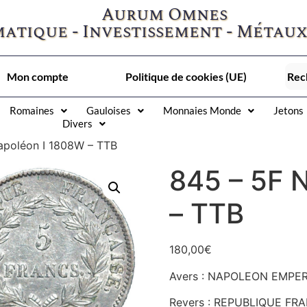
Aurum Omnes
atique - Investissement - Métaux
Mon compte
Politique de cookies (UE)
Romaines
Gauloises
Monnaies Monde
Jetons
Divers
apoléon I 1808W – TTB
845 – 5F 
– TTB
180,00
€
Avers : NAPOLEON EMPEREU
Revers : REPUBLIQUE FRAN