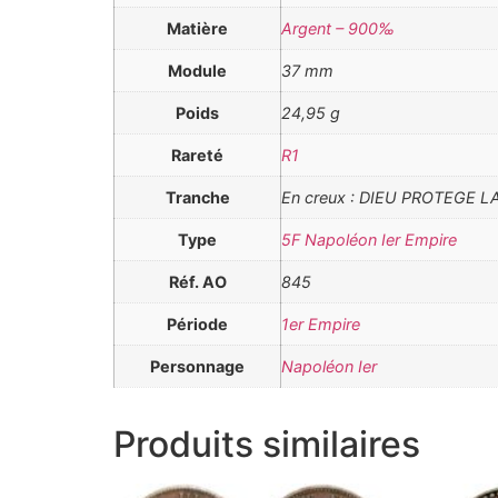
Matière
Argent – 900‰
Module
37 mm
Poids
24,95 g
Rareté
R1
Tranche
En creux : DIEU PROTEGE 
Type
5F Napoléon Ier Empire
Réf. AO
845
Période
1er Empire
Personnage
Napoléon Ier
Produits similaires