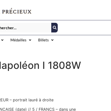
 précieux
Médailles
Billets
Napoléon I 1808W
R – portrait lauré à droite
CAISE (date) // 5 / FRANCS – dans une