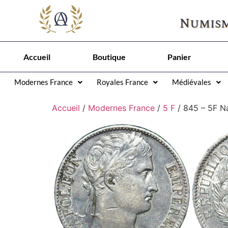
Numism
Accueil
Boutique
Panier
Modernes France
Royales France
Médiévales
Accueil
/
Modernes France
/
5 F
/ 845 – 5F N