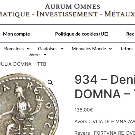
Aurum Omnes
atique - Investissement - Métaux
Mon compte
Politique de cookies (UE)
Romaines
Gauloises
Monnaies Monde
Jetons
Divers
 JULIA DOMNA – TTB
934 – Deni
DOMNA – 
135,00
€
Avers : IVLIA DO- MNA AVG 
Revers : FORTVNA RE-DVCI