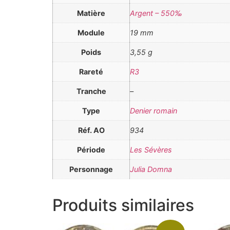
Matière
Argent – 550‰
Module
19 mm
Poids
3,55 g
Rareté
R3
Tranche
–
Type
Denier romain
Réf. AO
934
Période
Les Sévères
Personnage
Julia Domna
Produits similaires