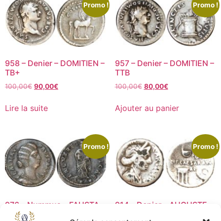
Promo !
Promo !
958 – Denier – DOMITIEN –
957 – Denier – DOMITIEN –
TB+
TTB
100,00
€
90,00
€
100,00
€
80,00
€
Lire la suite
Ajouter au panier
Promo !
Promo !
976 – Nummus – FAUSTA –
914 – Denier – AUGUSTE –
SUP
TB+