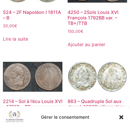
524 – 2F Napoléon I 1811A
4250 – 2Sols Louis XVI
– B
François 1792BB var. –
TB+/TTB
30,00
€
150,00
€
Lire la suite
Ajouter au panier
2214 – Sol à l’écu Louis XVI
863 – Quadruple Sol aux
– 1791D – TB
deux L 1693P réformation
– TB+
10,00
€
Gérer le consentement
80,00
€
Ajouter au panier