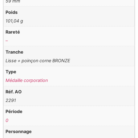
59 mm
Poids
101,04 g
Rareté
–
Tranche
Lisse + poinçon corne BRONZE
Type
Médaille corporation
Réf. AO
2291
Période
0
Personnage