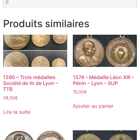
0
Produits similaires
1590 – Trois médailles
1574 – Médaille Léon XIII –
Société de tir de Lyon –
Pénin – Lyon – SUP
TTB
15,00
€
38,50
€
Ajouter au panier
Lire la suite