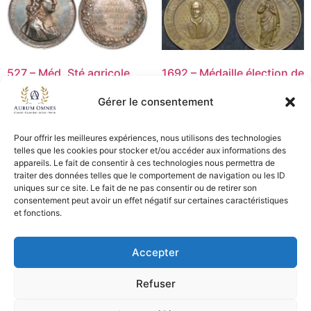
527 – Méd. Sté agricole
1692 – Médaille élection de
Lyon p.ab – SUP
Léon XIII – 1878 – TTB
Gérer le consentement
45,00
€
15,00
€
Lire la suite
Ajouter au panier
Pour offrir les meilleures expériences, nous utilisons des technologies
telles que les cookies pour stocker et/ou accéder aux informations des
appareils. Le fait de consentir à ces technologies nous permettra de
traiter des données telles que le comportement de navigation ou les ID
uniques sur ce site. Le fait de ne pas consentir ou de retirer son
CGV - CGL
consentement peut avoir un effet négatif sur certaines caractéristiques
et fonctions.
Crédits et mentions légales
Accepter
Copyright © 2026 Aurum Omnes
Refuser