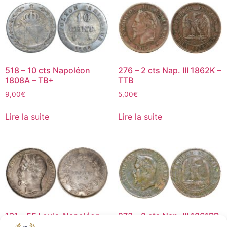
518 – 10 cts Napoléon
276 – 2 cts Nap. III 1862K –
1808A – TB+
TTB
9,00
€
5,00
€
Lire la suite
Lire la suite
131 – 5F Louis-Napoléon
273 – 2 cts Nap. III 1861BB
1852A T1 – SUP
– TB