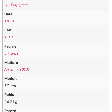
Q – Perpignan
Date
An 10
Etat
TTB+
Faciale
5 Francs
Matière
Argent – 900‰
Module
37 mm
Poids
24,73 g
Rareté