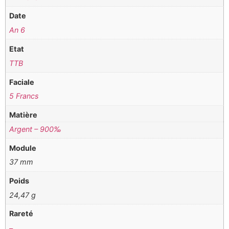
Date
An 6
Etat
TTB
Faciale
5 Francs
Matière
Argent – 900‰
Module
37 mm
Poids
24,47 g
Rareté
–