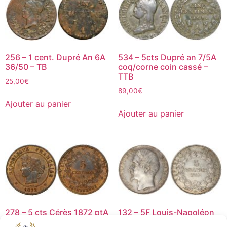
256 – 1 cent. Dupré An 6A
534 – 5cts Dupré an 7/5A
36/50 – TB
coq/corne coin cassé –
TTB
25,00
€
89,00
€
Ajouter au panier
Ajouter au panier
278 – 5 cts Cérès 1872 ptA
132 – 5F Louis-Napoléon
– SUP
1852A T2 – TTB+