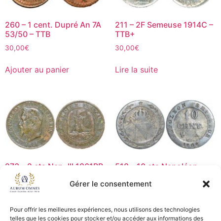
260 – 1 cent. Dupré An 7A
211 – 2F Semeuse 1914C –
53/50 – TTB
TTB+
30,00
€
30,00
€
Ajouter au panier
Lire la suite
273 – 2 cts Nap. III 1861BB
518 – 10 cts Napoléon
– TB
1808A – TB+
Gérer le consentement
5,00
€
9,00
€
Pour offrir les meilleures expériences, nous utilisons des technologies
Lire la suite
Lire la suite
telles que les cookies pour stocker et/ou accéder aux informations des