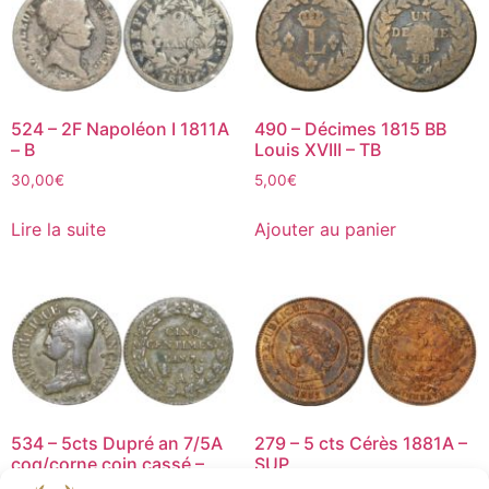
524 – 2F Napoléon I 1811A
490 – Décimes 1815 BB
– B
Louis XVIII – TB
30,00
€
5,00
€
Lire la suite
Ajouter au panier
534 – 5cts Dupré an 7/5A
279 – 5 cts Cérès 1881A –
coq/corne coin cassé –
SUP
TTB