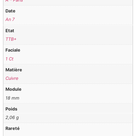
Date
An 7
Etat
TTB+
Faciale
1 Ct
Matière
Cuivre
Module
18 mm
Poids
2,06 g
Rareté