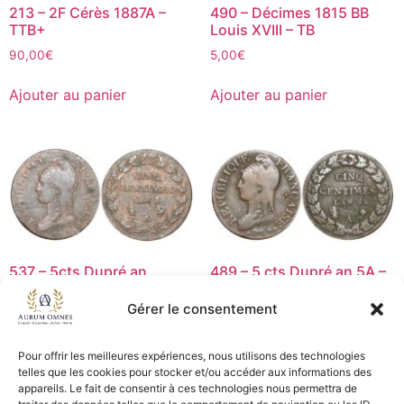
213 – 2F Cérès 1887A –
490 – Décimes 1815 BB
TTB+
Louis XVIII – TB
90,00
€
5,00
€
Ajouter au panier
Ajouter au panier
537 – 5cts Dupré an
489 – 5 cts Dupré an 5A –
8/5A/B coq/vase – TTB
TB
Gérer le consentement
119,00
€
15,00
€
Ajouter au panier
Lire la suite
Pour offrir les meilleures expériences, nous utilisons des technologies
telles que les cookies pour stocker et/ou accéder aux informations des
appareils. Le fait de consentir à ces technologies nous permettra de