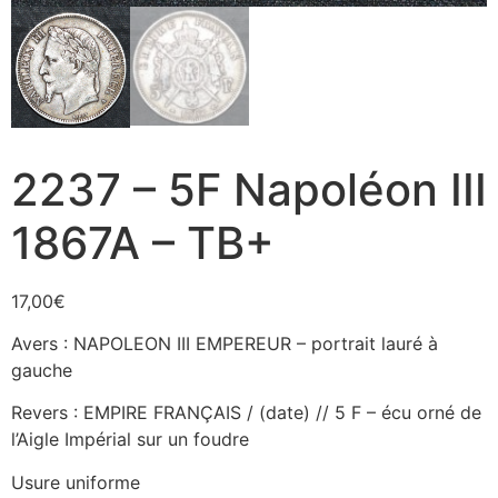
2237 – 5F Napoléon III
1867A – TB+
17,00
€
Avers : NAPOLEON III EMPEREUR – portrait lauré à
gauche
Revers : EMPIRE FRANÇAIS / (date) // 5 F – écu orné de
l’Aigle Impérial sur un foudre
Usure uniforme