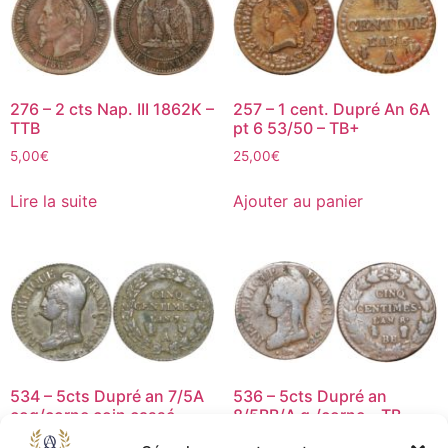
276 – 2 cts Nap. III 1862K –
257 – 1 cent. Dupré An 6A
TTB
pt 6 53/50 – TB+
5,00
€
25,00
€
Lire la suite
Ajouter au panier
534 – 5cts Dupré an 7/5A
536 – 5cts Dupré an
coq/corne coin cassé –
8/5BB/A g./corne – TB
TTB
99,00
€