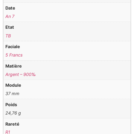
Date
An 7
Etat
TB
Faciale
5 Francs
Matière
Argent – 900‰
Module
37 mm
Poids
24,76 g
Rareté
R1