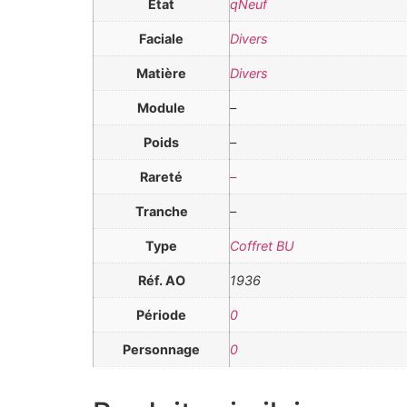
Etat
qNeuf
Faciale
Divers
Matière
Divers
Module
–
Poids
–
Rareté
–
Tranche
–
Type
Coffret BU
Réf. AO
1936
Période
0
Personnage
0