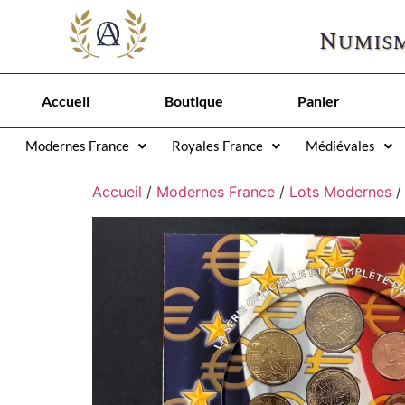
Numism
Accueil
Boutique
Panier
Modernes France
Royales France
Médiévales
Accueil
/
Modernes France
/
Lots Modernes
/